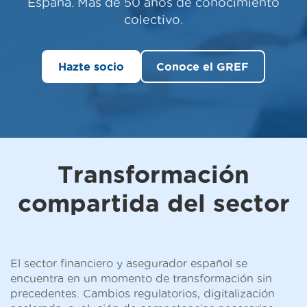
España. Más de 50 años de conocimiento
colectivo.
Hazte socio
Conoce el GREF
Transformación
compartida
del sector
El sector financiero y asegurador español se
encuentra en un momento de transformación sin
precedentes. Cambios regulatorios, digitalización