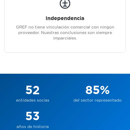
Independencia
GREF no tiene vinculación comercial con ningún
proveedor. Nuestras conclusiones son siempre
imparciales.
52
85%
entidades socias
del sector representado
53
años de historia