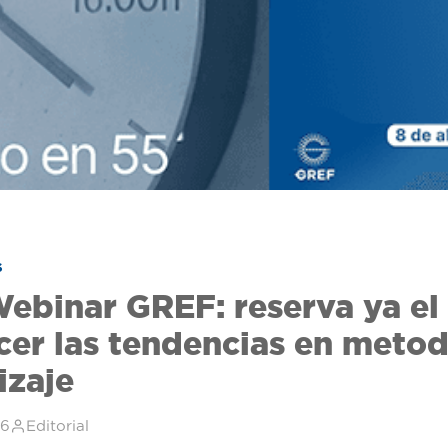
S
binar GREF: reserva ya el 
cer las tendencias en meto
izaje
26
Editorial