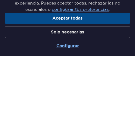
experiencia. Puedes aceptar todas, rechazar las no
esenciales o
configurar tus preferencias
.
Aceptar todas
Grupo de Responsables de
Solo necesarias
Formación del Sector Financiero
Configurar
Secciones
Quiénes somos
Comunidad
Actividades
El Rincón del Experto
Más información
Newsletter
Hazte miembro